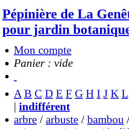
Pépinière de La Genête
pour jardin botanique
Mon compte
Panier : vide
A
B
C
D
E
F
G
H
I
J
K
L
|
indifférent
arbre
/
arbuste
/
bambou