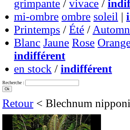
grimpante
/
vivace
/
indi
mi-ombre
ombre
soleil
|
Printemps
/
Été
/
Automn
Blanc
Jaune
Rose
Orang
indifférent
en stock
/
indifférent
Recherche :
Retour
< Blechnum nippon