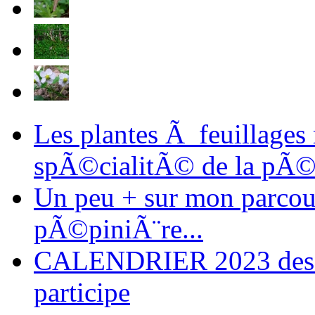
Les plantes Ã feuillages
spÃ©cialitÃ© de la pÃ©
Un peu + sur mon parcours
pÃ©piniÃ¨re...
CALENDRIER 2023 des ma
participe