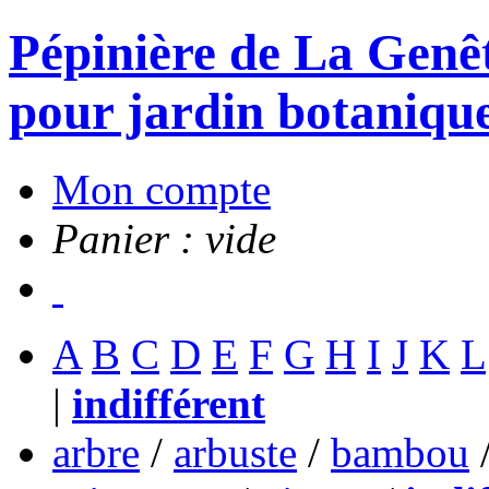
Pépinière de La Genête
pour jardin botanique
Mon compte
Panier : vide
A
B
C
D
E
F
G
H
I
J
K
L
|
indifférent
arbre
/
arbuste
/
bambou