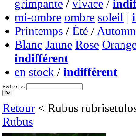
grimpante
/
vivace
/
indi
mi-ombre
ombre
soleil
|
Printemps
/
Été
/
Automn
Blanc
Jaune
Rose
Orang
indifférent
en stock
/
indifférent
Recherche :
Retour
< Rubus rubrisetul
Rubus