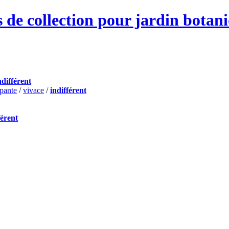
 de collection pour jardin botan
ndifférent
pante
/
vivace
/
indifférent
férent