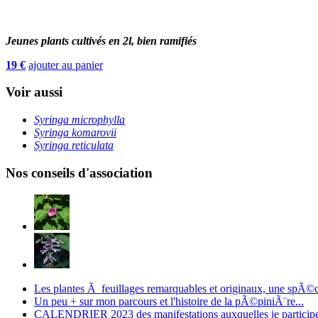
Jeunes plants cultivés en 2l, bien ramifiés
19 €
ajouter au panier
Voir aussi
Syringa microphylla
Syringa komarovii
Syringa reticulata
Nos conseils d'association
Les plantes Ã feuillages remarquables et originaux, une spÃ©
Un peu + sur mon parcours et l'histoire de la pÃ©piniÃ¨re...
CALENDRIER 2023 des manifestations auxquelles je particip