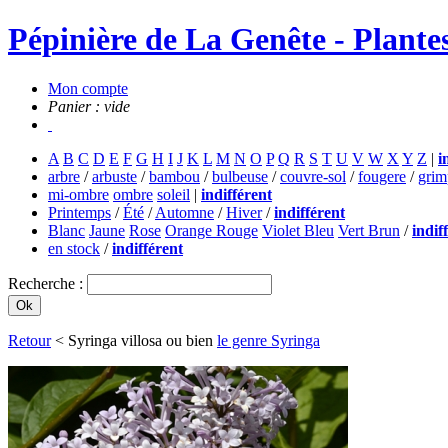
Pépinière de La Genête - Plantes
Mon compte
Panier : vide
A
B
C
D
E
F
G
H
I
J
K
L
M
N
O
P
Q
R
S
T
U
V
W
X
Y
Z
|
i
arbre
/
arbuste
/
bambou
/
bulbeuse
/
couvre-sol
/
fougere
/
grim
mi-ombre
ombre
soleil
|
indifférent
Printemps
/
Été
/
Automne
/
Hiver
/
indifférent
Blanc
Jaune
Rose
Orange Rouge
Violet Bleu
Vert Brun
/
indif
en stock
/
indifférent
Recherche :
Retour
< Syringa villosa ou bien
le genre Syringa