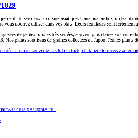
P1829
ment utilisée dans la cuisine asiatique. Dans nos jardins, on les plante
 vous pourrez utiliser dans vos plats. Leurs feuillages sont fortement 
posées de petites folioles très serrées, souvent plus claires au centre d
 z6. Nos plants sont issus de graines collectées au Japon. Jeunes plants 
e dès sa remise en vente ! / Out of stock, click here to receive an email
cialitÃ© de la pÃ©piniÃ¨re !
e