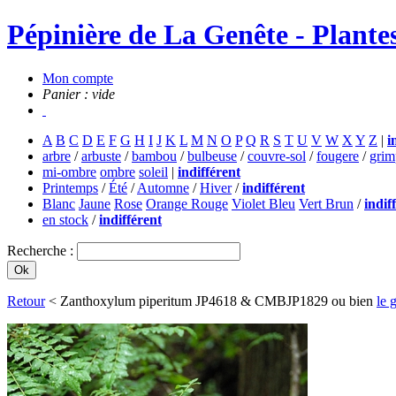
Pépinière de La Genête - Plantes
Mon compte
Panier : vide
A
B
C
D
E
F
G
H
I
J
K
L
M
N
O
P
Q
R
S
T
U
V
W
X
Y
Z
|
i
arbre
/
arbuste
/
bambou
/
bulbeuse
/
couvre-sol
/
fougere
/
grim
mi-ombre
ombre
soleil
|
indifférent
Printemps
/
Été
/
Automne
/
Hiver
/
indifférent
Blanc
Jaune
Rose
Orange Rouge
Violet Bleu
Vert Brun
/
indif
en stock
/
indifférent
Recherche :
Retour
< Zanthoxylum piperitum JP4618 & CMBJP1829 ou bien
le 