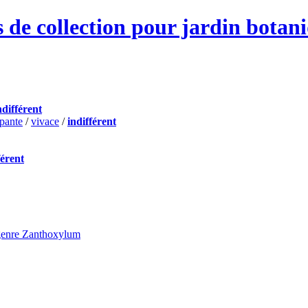
 de collection pour jardin botan
ndifférent
pante
/
vivace
/
indifférent
férent
genre Zanthoxylum