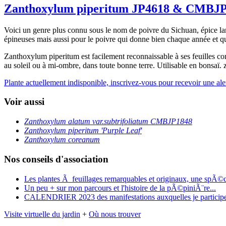
Zanthoxylum piperitum JP4618 & CMBJ
Voici un genre plus connu sous le nom de poivre du Sichuan, épice large
épineuses mais aussi pour le poivre qui donne bien chaque année et que
Zanthoxylum piperitum est facilement reconnaissable à ses feuilles com
au soleil ou à mi-ombre, dans toute bonne terre. Utilisable en bonsaï.
Plante actuellement indisponible, inscrivez-vous pour recevoir une alert
Voir aussi
Zanthoxylum alatum var.subtrifoliatum CMBJP1848
Zanthoxylum piperitum 'Purple Leaf'
Zanthoxylum coreanum
Nos conseils d'association
Les plantes Ã feuillages remarquables et originaux, une spÃ©
Un peu + sur mon parcours et l'histoire de la pÃ©piniÃ¨re...
CALENDRIER 2023 des manifestations auxquelles je particip
Visite virtuelle du jardin
+
Où nous trouver