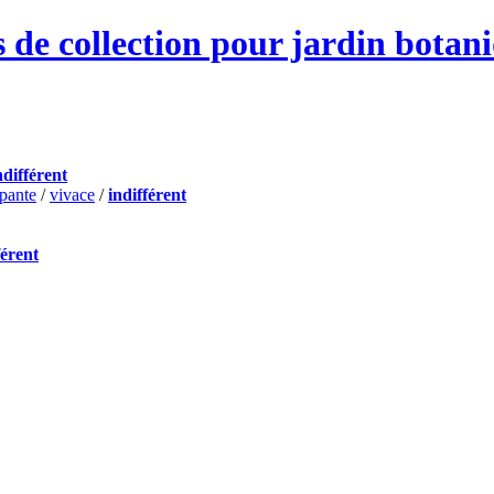
 de collection pour jardin botan
ndifférent
pante
/
vivace
/
indifférent
férent