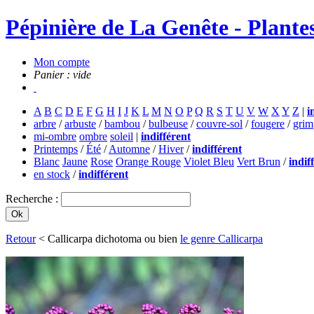
Pépinière de La Genête - Plantes
Mon compte
Panier : vide
A
B
C
D
E
F
G
H
I
J
K
L
M
N
O
P
Q
R
S
T
U
V
W
X
Y
Z
|
i
arbre
/
arbuste
/
bambou
/
bulbeuse
/
couvre-sol
/
fougere
/
grim
mi-ombre
ombre
soleil
|
indifférent
Printemps
/
Été
/
Automne
/
Hiver
/
indifférent
Blanc
Jaune
Rose
Orange Rouge
Violet Bleu
Vert Brun
/
indif
en stock
/
indifférent
Recherche :
Retour
< Callicarpa dichotoma ou bien
le genre Callicarpa