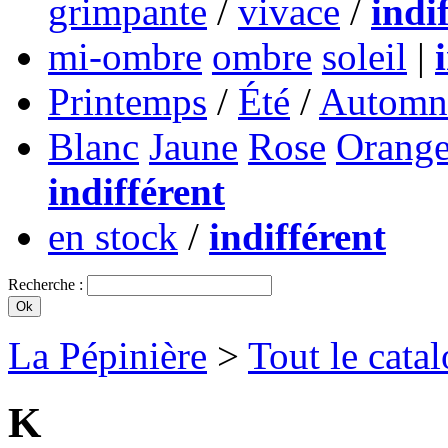
grimpante
/
vivace
/
indi
mi-ombre
ombre
soleil
|
Printemps
/
Été
/
Automn
Blanc
Jaune
Rose
Orang
indifférent
en stock
/
indifférent
Recherche :
La Pépinière
>
Tout le cata
K