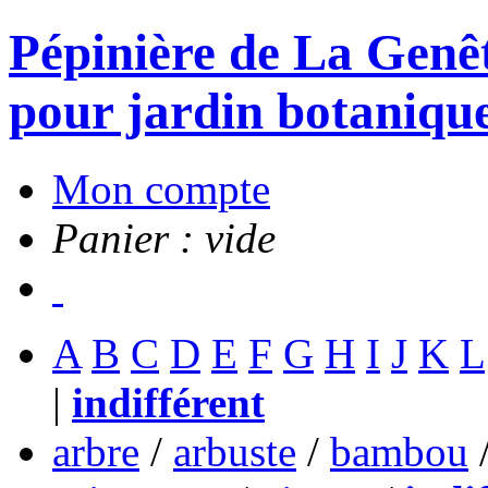
Pépinière de La Genête
pour jardin botanique
Mon compte
Panier : vide
A
B
C
D
E
F
G
H
I
J
K
L
|
indifférent
arbre
/
arbuste
/
bambou