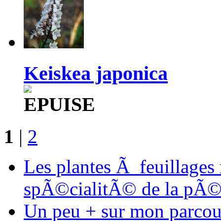
Keiskea japonica
1
|
2
Les plantes Ã feuillages
spÃ©cialitÃ© de la pÃ©
Un peu + sur mon parcours