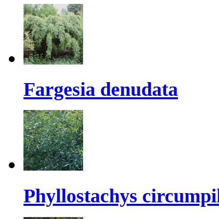
Fargesia denudata
Phyllostachys circumpil