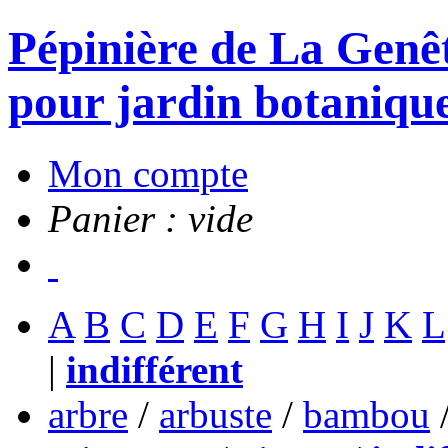
Pépinière de La Genête
pour jardin botanique
Mon compte
Panier : vide
A
B
C
D
E
F
G
H
I
J
K
L
|
indifférent
arbre
/
arbuste
/
bambou