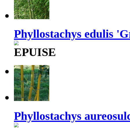
Phyllostachys edulis 'Gr
Phyllostachys aureosulc