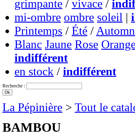
grimpante
/
vivace
/
indi
mi-ombre
ombre
soleil
|
Printemps
/
Été
/
Automn
Blanc
Jaune
Rose
Orang
indifférent
en stock
/
indifférent
Recherche :
La Pépinière
>
Tout le cata
BAMBOU