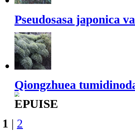
Pseudosasa japonica va
Qiongzhuea tumidinod
1
|
2