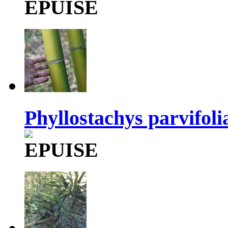
Phyllostachys parvifoli