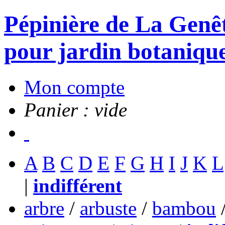
Pépinière de La Genête
pour jardin botanique
Mon compte
Panier : vide
A
B
C
D
E
F
G
H
I
J
K
L
|
indifférent
arbre
/
arbuste
/
bambou