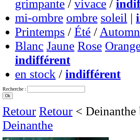
grimpante
/
vivace
/
indi
mi-ombre
ombre
soleil
|
Printemps
/
Été
/
Automn
Blanc
Jaune
Rose
Orang
indifférent
en stock
/
indifférent
Recherche :
Retour
Retour
< Deinanthe b
Deinanthe