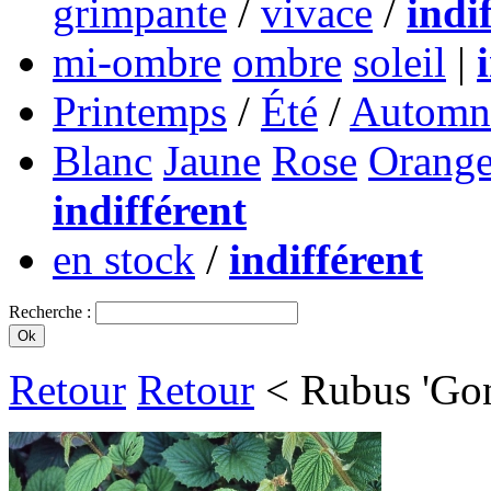
grimpante
/
vivace
/
indi
mi-ombre
ombre
soleil
|
Printemps
/
Été
/
Automn
Blanc
Jaune
Rose
Orang
indifférent
en stock
/
indifférent
Recherche :
Retour
Retour
< Rubus 'Gon