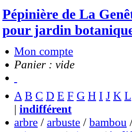
Pépinière de La Genête
pour jardin botanique
Mon compte
Panier : vide
A
B
C
D
E
F
G
H
I
J
K
L
|
indifférent
arbre
/
arbuste
/
bambou