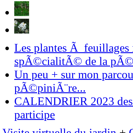
Les plantes Ã feuillages
spÃ©cialitÃ© de la pÃ©
Un peu + sur mon parcours
pÃ©piniÃ¨re...
CALENDRIER 2023 des ma
participe
Visite virtuelle du jardin
+