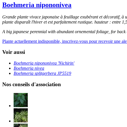
Boehmeria nipononivea
Grande plante vivace japonaise à feuillage exubérant et décoratif, à ut
plante disparaît l'hiver et est parfaitement rustique. hauteur : entre 1,5
A big japanese perennial with abundant ornemental foliage, for back o
Plante actuellement indisponible, inscrivez-vous pour recevoir une alert
Voir aussi
Boehmeria nipononivea 'Nichirin'
Boehmeria nivea
Boehmeria splitgerbera JP5519
Nos conseils d'association