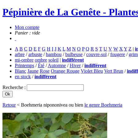
Pépinière de La Genête - Plantes
Mon compte
Panier : vide
A
B
C
D
E
F
G
H
I
J
K
L
M
N
O
P
Q
R
S
T
U
V
W
X
Y
Z
|
i
arbre
/
arbuste
/
bambou
/
bulbeuse
/
couvre-sol
/
fougere
/
grim
mi-ombre
ombre
soleil
|
indifférent
Printemps
/
Été
/
Automne
/
Hiver
/
indifférent
Blanc
Jaune
Rose
Orange Rouge
Violet Bleu
Vert Brun
/
indif
en stock
/
indifférent
Recherche :
Retour
< Boehmeria nipononivea ou bien
le genre Boehmeria