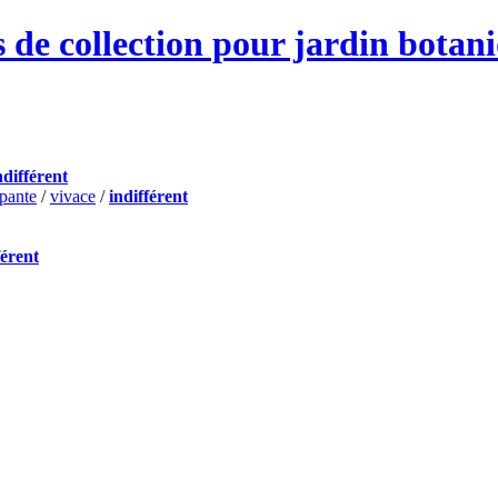
 de collection pour jardin botan
ndifférent
pante
/
vivace
/
indifférent
férent